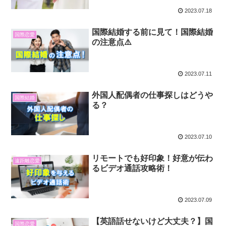
2023.07.18
国際結婚する前に見て！国際結婚
国際恋愛
の注意点⚠️
2023.07.11
外国人配偶者の仕事探しはどうや
国際結婚
る？
2023.07.10
リモートでも好印象！好意が伝わ
遠距離恋愛
るビデオ通話攻略術！
2023.07.09
【英語話せないけど大丈夫？】国
国際恋愛