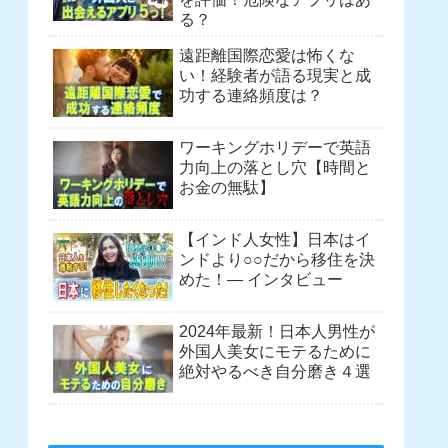
る？
遠距離国際恋愛は怖くな
い！経験者が語る現実と成
功する連絡頻度は？
ワーキングホリデーで英語
力向上の落とし穴【時間と
お金の無駄】
【インド人女性】日本はイ
ンドより○○だから移住を決
めた！― インタビュー
2024年最新！日本人男性が
外国人美女にモテるために
絶対やるべき自分磨き４選