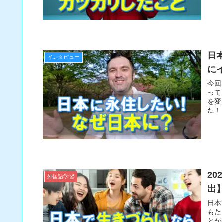
日
インタビュー
に
今回
って
を変
た！
2
外国語学習
出
日本
もた
とが