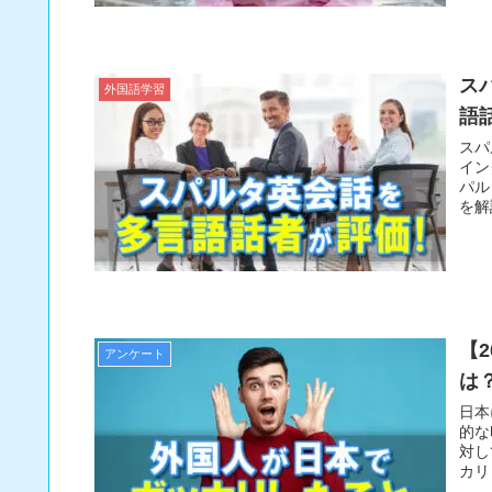
ス
外国語学習
語
スパ
イン
パル
を解
【
アンケート
は
日本
的な
対し
カリ