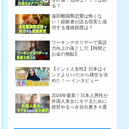
る？
遠距離国際恋愛は怖くな
い！経験者が語る現実と成
功する連絡頻度は？
ワーキングホリデーで英語
力向上の落とし穴【時間と
お金の無駄】
【インド人女性】日本はイ
ンドより○○だから移住を決
めた！― インタビュー
2024年最新！日本人男性が
外国人美女にモテるために
絶対やるべき自分磨き４選