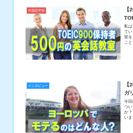
【
外国語学習
T
私は
てい
室を
こと
【
インタビュー
ガ
今回
つい
か？
いま