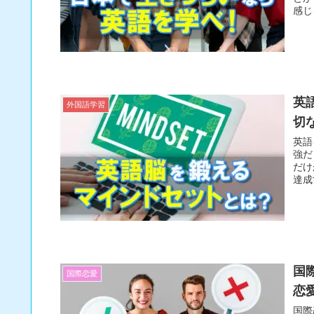
感じ
英
外国語学習
切
英語
強だ
だけ
達成
国
国際恋愛
恋
国際