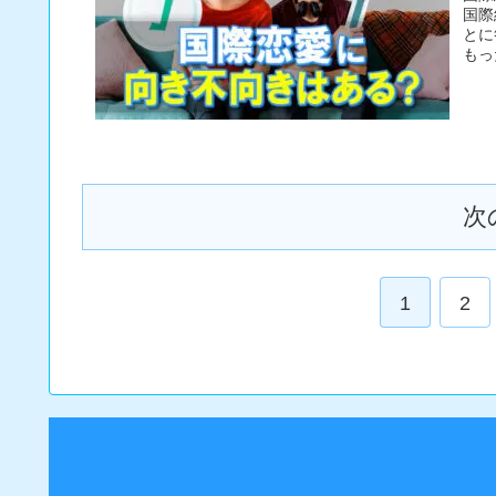
国際
とに
もっ
次
1
2