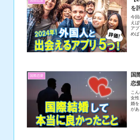
国際恋愛
を
今回
えば
アプ
めば
国
国際恋愛
恋
こん
女性
婚を
があ